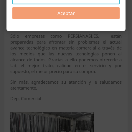
su duda en nuestras distintas bases de datos
documentales y quedará un registro para evaluar el
Aceptar
trato de atención al cliente que le brinda nuestro
personal. También quedará constancia de todo lo
comentado para referencias futuras.
Sólo empresas como PERSIANASI.ES, están
preparadas para afrontar sin problemas el actual
avance tecnológico en materia comercial a través de
los medios que las nuevas tecnologías ponen al
alcance de todos. Gracias a ello podemos ofrecerle a
Ud. el mejor trato, calidad en el servicio y por
supuesto, el mejor precio para su compra.
Sin más, agradecemos su atención y le saludamos
atentamente.
Dep. Comercial