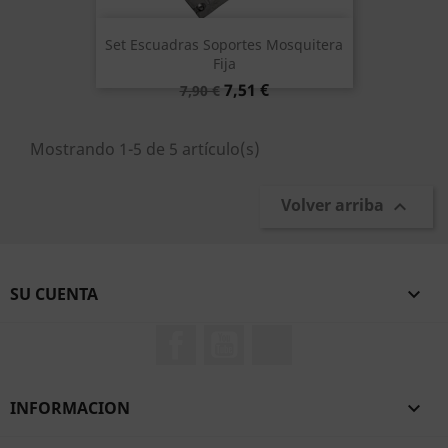
Set Escuadras Soportes Mosquitera
Fija
Precio
Precio
7,51 €
7,90 €
base
Mostrando 1-5 de 5 artículo(s)
Volver arriba

SU CUENTA

Facebook
YouTube
TikTok
INFORMACION
