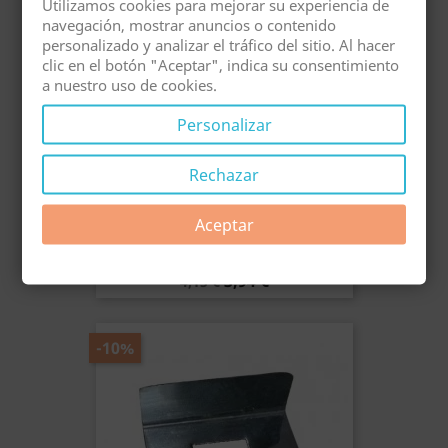
-5%
Utilizamos cookies para mejorar su experiencia de
navegación, mostrar anuncios o contenido
personalizado y analizar el tráfico del sitio. Al hacer
clic en el botón "Aceptar", indica su consentimiento
a nuestro uso de cookies.
Personalizar
Rechazar
Aceptar
Esquineros Para Mosquitera Fija
Precio
Precio
3,94 €
4,15 €
base
-10%