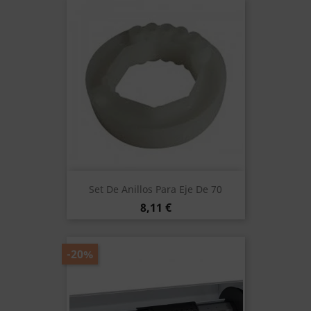
Set De Anillos Para Eje De 70
Precio
8,11 €
-20%