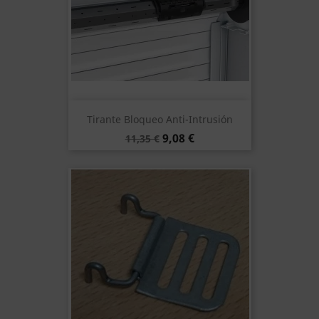
Tirante Bloqueo Anti-Intrusión
Precio
Precio
9,08 €
11,35 €
base