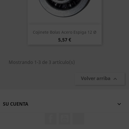
Cojinete Bolas Acero Espiga 12 Ø
Precio
5,57 €
Mostrando 1-3 de 3 artículo(s)
Volver arriba

SU CUENTA

Facebook
YouTube
TikTok