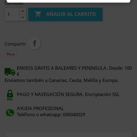
Cantidad

AÑADIR AL CARRITO
Compartir
ENVIOS GRATIS A BALEARES Y PENINSULA. Desde: 100
€
Enviamos también a Canarias, Ceuta, Melilla y Europa.
PAGO Y NAVEGACIÓN SEGURA. Encriptación SSL
AYUDA PROFESIONAL
Teléfono o whatsapp: 690040029