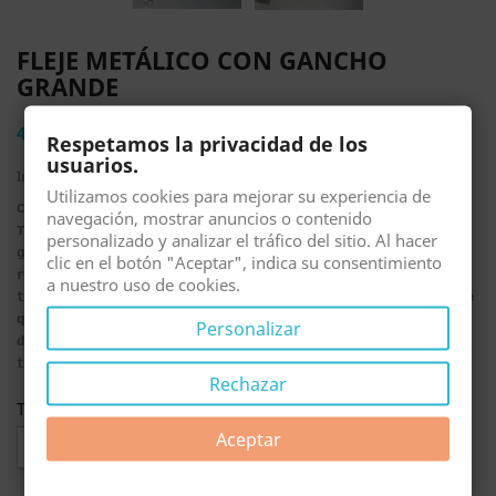
FLEJE METÁLICO CON GANCHO
GRANDE
4,69 €
Respetamos la privacidad de los
usuarios.
Impuestos incluidos
Utilizamos cookies para mejorar su experiencia de
COD. PZ2017
navegación, mostrar anuncios o contenido
Tirante fleje todo metálico para persianas con el gancho
personalizado y analizar el tráfico del sitio. Al hacer
grande. Para persiana de pvc o aluminio tanto para lamas
clic en el botón "Aceptar", indica su consentimiento
recta o curvada. Ver detalle del gancho. Olvídate de los
a nuestro uso de cookies.
trozos de cinta para unir la persiana al eje que siempre te
quedan inclinados y la persiana va torcida. Disponible en
Personalizar
dos modelos de acabado: tipo flecha o con agujeros para
tornillos.
Rechazar
Tirante lama grande
Aceptar