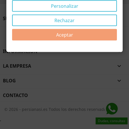
Personalizar
SU CUENTA

Rechazar
Facebook
YouTube
TikTok
Aceptar
INFORMACION

LA EMPRESA

BLOG

CONTACTO
© 2026 - persianasi.es Todos los derechos reservados.
Dudas, consultas