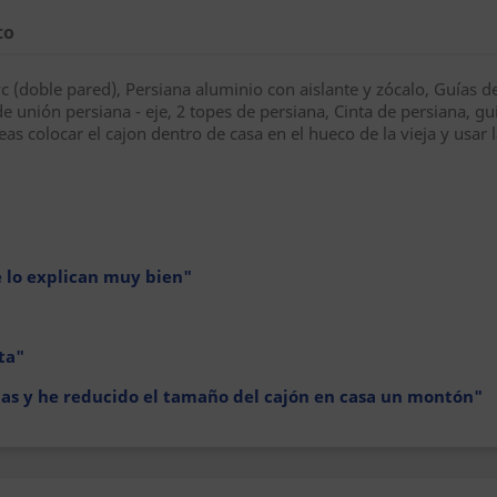
to
 (doble pared), Persiana aluminio con aislante y zócalo, Guías de 
de unión persiana - eje, 2 topes de persiana, Cinta de persiana, gu
s colocar el cajon dentro de casa en el hueco de la vieja y usar l
te lo explican muy bien"
ta"
ejas y he reducido el tamaño del cajón en casa un montón"