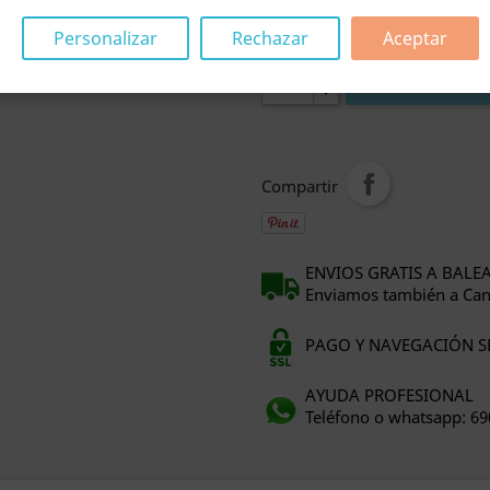
Personalizar
Rechazar
Aceptar
Cantidad

AÑADIR 
Compartir
ENVIOS GRATIS A BALEA
Enviamos también a Canar
PAGO Y NAVEGACIÓN SEG
AYUDA PROFESIONAL
Teléfono o whatsapp: 6