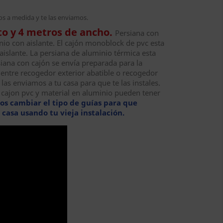
os a medida y te las enviamos.
to y 4 metros de ancho.
Persiana con
io con aislante.
El cajón monoblock de pvc esta
islante. La persiana de aluminio térmica esta
siana con cajón se envía preparada para la
 entre recogedor exterior abatible o recogedor
las enviamos a tu casa para que te las instales.
n cajon pvc y material en aluminio pueden tener
s cambiar el tipo de guías para que
 casa usando tu vieja instalación.