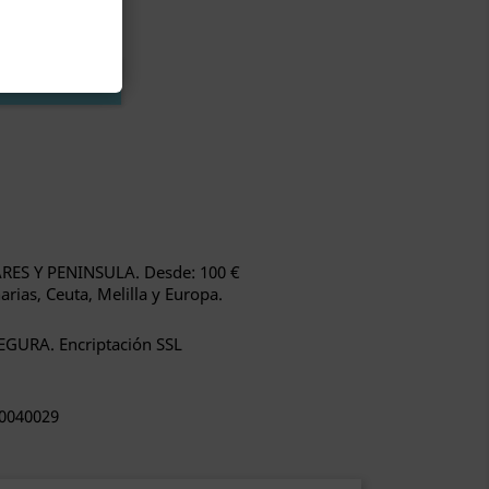
AL CARRITO
RES Y PENINSULA. Desde: 100 €
ias, Ceuta, Melilla y Europa.
URA. Encriptación SSL
90040029