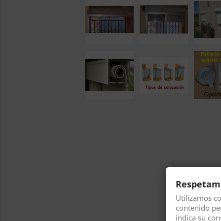
Respetamo
Utilizamos c
contenido pers
indica su con