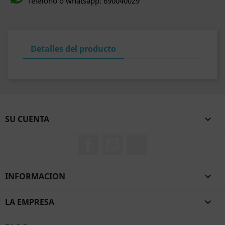
Teléfono o whatsapp: 690040029
Detalles del producto
SU CUENTA

Facebook
YouTube
TikTok
INFORMACION

LA EMPRESA
