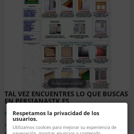
Pulse para ampliar
TAL VEZ ENCUENTRES LO QUE BUSCAS
EN PERSIANASTK.ES
Respetamos la privacidad de los
0,00 €
usuarios.
Impuestos incluidos
Utilizamos cookies para mejorar su experiencia de
navegación, mostrar anuncios o contenido