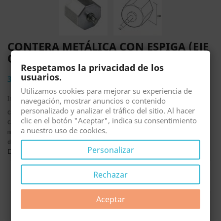
CONTERA METÁLICA CON ESPIGA (EJE
OCTOGONAL 60 MILÍMETROS)
Respetamos la privacidad de los
usuarios.
3,87 €
Utilizamos cookies para mejorar su experiencia de
Impuestos incluidos
navegación, mostrar anuncios o contenido
personalizado y analizar el tráfico del sitio. Al hacer
COD. PZ1860
clic en el botón "Aceptar", indica su consentimiento
Contera metálica galvanizada con espiga metálica de 12
a nuestro uso de cookies.
milímetros de diámetro para eje octogonal de 60 milímetros
de diámetro.
Personalizar
Descuentos por volumen
Usted
Rechazar
Cantidad
Precio
ahorra
Aceptar
10
3,48 €
Hasta 3,87 €