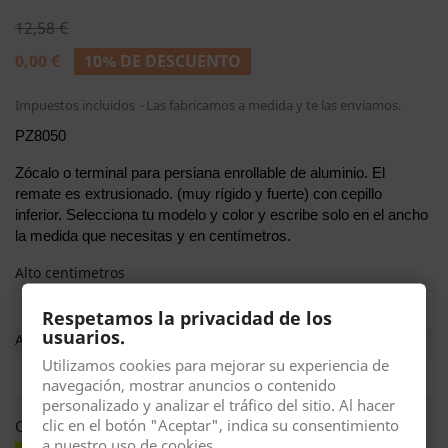
12,58 €
0,00 €
10% DE DESCUENTO
Impuestos incluidos
Las fabricamos a medida y te las enviamos.
PZ8050
Zócalo o terminal para persiana enrollable de aluminio. El
remate es extrusionado. (muy rígido y fuerte) con cepillo
inferior.
Selecciona tu modelo y color y escribe solo en el ancho
la medida que necesitas y en centímetros.
Alto centimetros
Respetamos la privacidad de los
usuarios.
Ancho centimetros
Utilizamos cookies para mejorar su experiencia de
navegación, mostrar anuncios o contenido
personalizado y analizar el tráfico del sitio. Al hacer
clic en el botón "Aceptar", indica su consentimiento
Color lamas aluminio
a nuestro uso de cookies.