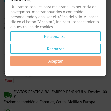
4,57 €
Utilizamos cookies para mejorar su experiencia de
Impuestos incluidos
navegación, mostrar anuncios o contenido
personalizado y analizar el tráfico del sitio. Al hacer
COD. PZ1540
clic en el botón "Aceptar", indica su consentimiento
Unidad soporte tipo Roldana, provisto de dos rodillos
a nuestro uso de cookies.
metálicos de larga duración.
Personalizar
Cantidad

AÑADIR AL CARRITO
Rechazar
Aceptar
Compartir
ENVIOS GRATIS A BALEARES Y PENINSULA. Desde: 100
€
Enviamos también a Canarias, Ceuta, Melilla y Europa.