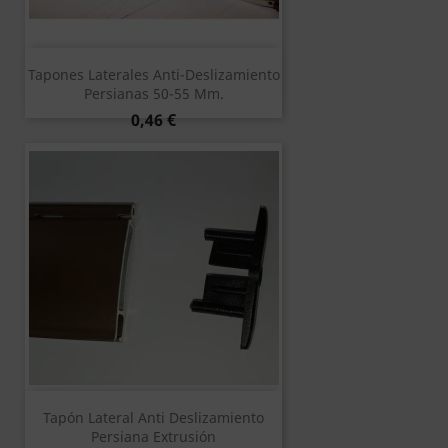
Tapones Laterales Anti-Deslizamiento
Persianas 50-55 Mm.
Precio
0,46 €
Tapón Lateral Anti Deslizamiento
Persiana Extrusión