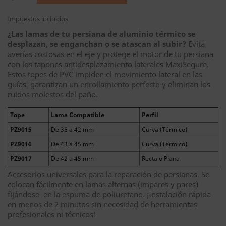
Impuestos incluidos
¿Las lamas de tu persiana de aluminio térmico se
desplazan, se enganchan o se atascan al subir?
Evita
averías costosas en el eje y protege el motor de tu persiana
con los tapones antidesplazamiento laterales MaxiSegure.
Estos topes de PVC impiden el movimiento lateral en las
guías, garantizan un enrollamiento perfecto y eliminan los
ruidos molestos del paño.
Tope
Lama Compatible
Perfil
PZ9015
De 35 a 42 mm
Curva (Térmico)
PZ9016
De 43 a 45 mm
Curva (Térmico)
PZ9017
De 42 a 45 mm
Recta o Plana
Accesorios universales para la reparación de persianas. Se
colocan fácilmente en lamas alternas (impares y pares)
fijándose en la espuma de poliuretano. ¡Instalación rápida
en menos de 2 minutos sin necesidad de herramientas
profesionales ni técnicos!