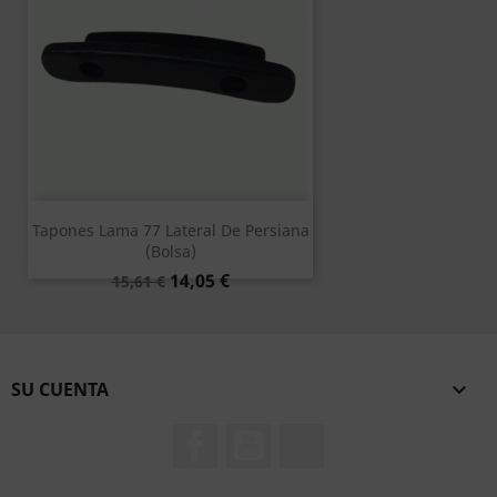
Tapones Lama 77 Lateral De Persiana
(bolsa)
Precio
Precio
14,05 €
15,61 €
base
SU CUENTA

Facebook
YouTube
TikTok