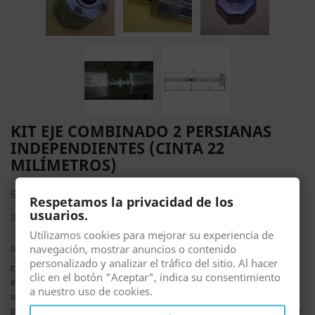
KIT EJE COMBINADO 2 PERSIANAS
INDEPENDIENTES (CINTA 22
MILÍMETROS)
96,68 €
Respetamos la privacidad de los
usuarios.
82,18 €
15% DE DESCUENTO
Utilizamos cookies para mejorar su experiencia de
navegación, mostrar anuncios o contenido
Impuestos incluidos
personalizado y analizar el tráfico del sitio. Al hacer
COD. PZ1770
clic en el botón "Aceptar", indica su consentimiento
Kit completo.
Para accionar 2 persianas independientes en
a nuestro uso de cookies.
un mismo cajón desde un mismo lado con las 2 cintas de
persiana juntas (una al lado de la otra). Poleas para cinta