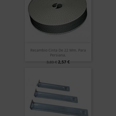
Recambio Cinta De 22 Mm. Para
Persiana.
Precio
Precio
2,57 €
3,03 €
base