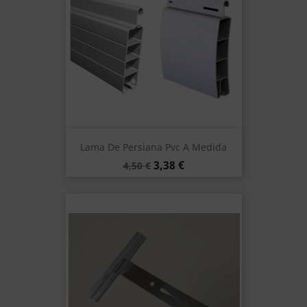
Lama De Persiana Pvc A Medida
Precio
Precio
3,38 €
4,50 €
base