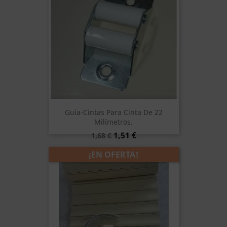
Guía-Cintas Para Cinta De 22
Milímetros.
Precio
Precio
1,51 €
1,68 €
base
¡EN OFERTA!