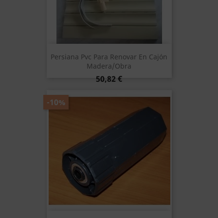
Persiana Pvc Para Renovar En Cajón
Madera/obra
Precio
50,82 €
-10%