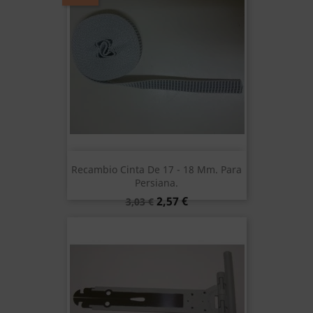
Recambio Cinta De 17 - 18 Mm. Para
Persiana.
Precio
Precio
2,57 €
3,03 €
base