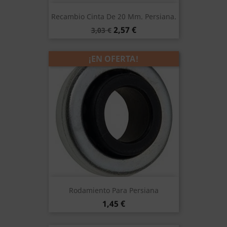
Recambio Cinta De 20 Mm. Persiana.
Precio
Precio
2,57 €
3,03 €
base
¡EN OFERTA!
Rodamiento Para Persiana
Precio
1,45 €