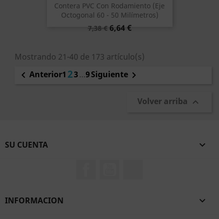
Contera PVC Con Rodamiento (eje
Octogonal 60 - 50 Milímetros)
Precio
Precio
6,64 €
7,38 €
base
Mostrando 21-40 de 173 artículo(s)
2
1
3
…
9
Anterior
Siguiente


Volver arriba

SU CUENTA

Facebook
YouTube
TikTok
INFORMACION
