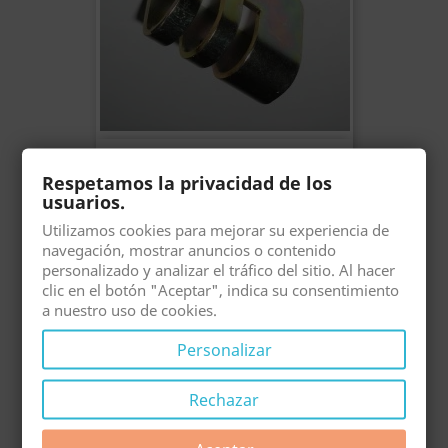
U Soporte Cataluña F
Respetamos la privacidad de los
Precio
1,73 €
usuarios.
Utilizamos cookies para mejorar su experiencia de
navegación, mostrar anuncios o contenido
-5%
personalizado y analizar el tráfico del sitio. Al hacer
clic en el botón "Aceptar", indica su consentimiento
a nuestro uso de cookies.
Personalizar
Rechazar